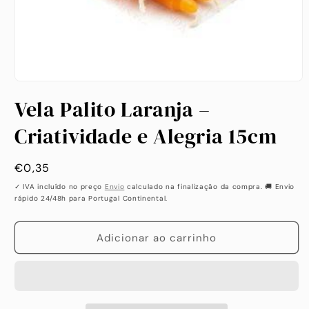
Abrir
conteúdo
Vela Palito Laranja –
multimédia
1
em
Criatividade e Alegria 15cm
modal
Preço
€0,35
habitual
✓ IVA incluído no preço
Envio
calculado na finalização da compra. 🚚 Envio
rápido 24/48h para Portugal Continental.
Adicionar ao carrinho