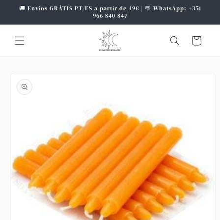
Saltar
🚚 Envios GRÁTIS PT/ES a partir de 49€ | 💬 WhatsApp: +351
para o
966 840 847
conteúdo
Carrinho
Saltar para
a
informação
do produto