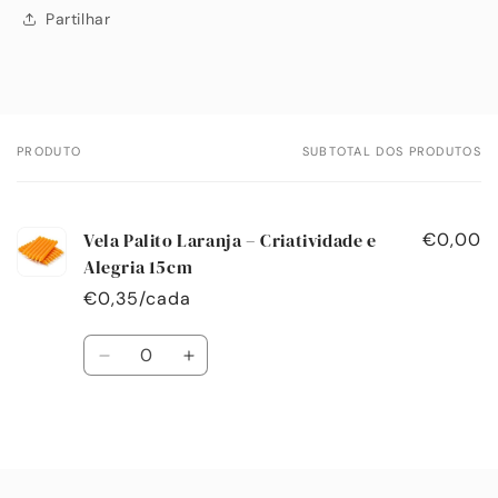
Partilhar
PRODUTO
SUBTOTAL DOS PRODUTOS
O
seu
carrinho
Vela Palito Laranja – Criatividade e
€0,00
Alegria 15cm
€0,35/cada
Quantidade
Diminuir
Aumentar
a
a
quantidade
quantidade
de
de
A
Default
Default
carregar...
Title
Title