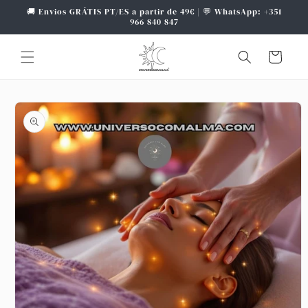
Saltar
🚚 Envios GRÁTIS PT/ES a partir de 49€ | 💬 WhatsApp: +351
para o
966 840 847
conteúdo
Carrinho
Saltar para
a
informação
do produto