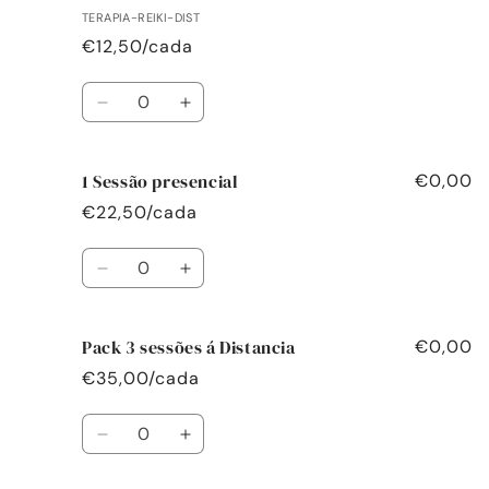
TERAPIA-REIKI-DIST
€12,50/cada
Quantidade
Diminuir
Aumentar
a
a
quantidade
quantidade
1 Sessão presencial
de
de
€0,00
1
1
€22,50/cada
Sessão
Sessão
á
á
Quantidade
distancia
distancia
Diminuir
Aumentar
a
a
quantidade
quantidade
Pack 3 sessões á Distancia
de
de
€0,00
1
1
€35,00/cada
Sessão
Sessão
presencial
presencial
Quantidade
Diminuir
Aumentar
a
a