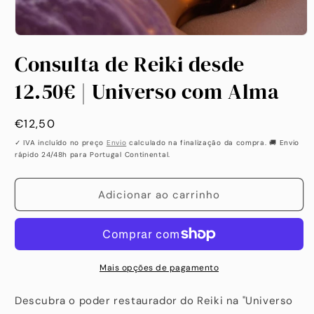
Abrir
conteúdo
Consulta de Reiki desde
multimédia
1
em
12.50€ | Universo com Alma
modal
Preço
€12,50
habitual
✓ IVA incluído no preço
Envio
calculado na finalização da compra. 🚚 Envio
rápido 24/48h para Portugal Continental.
Adicionar ao carrinho
Mais opções de pagamento
Descubra o poder restaurador do Reiki na "Universo