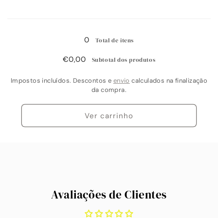
quantidade
quantidade
de
de
A
Pack
Pack
carregar...
7
7
0
Total de itens
sessões
sessões
presenciais
presenciais
€0,00
Subtotal dos produtos
Impostos incluídos. Descontos e
envio
calculados na finalização
da compra.
Ver carrinho
Avaliações de Clientes