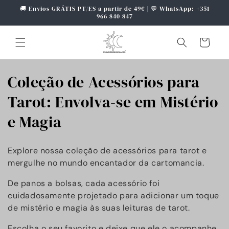
Saltar
🚚 Envios GRÁTIS PT/ES a partir de 49€ | 💬 WhatsApp: +351
para o
966 840 847
conteúdo
Carrinho
C
Coleção de Acessórios para
o
Tarot: Envolva-se em Mistério
l
e Magia
e
Explore nossa coleção de acessórios para tarot e
ç
mergulhe no mundo encantador da cartomancia.
ã
De panos a bolsas, cada acessório foi
cuidadosamente projetado para adicionar um toque
o
de mistério e magia às suas leituras de tarot.
:
Escolha o seu favorito e deixe que ele o acompanhe