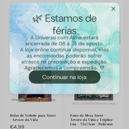
Pano de Mesa de Tarô em
Bolsa de Veludo para Tarot
Veludo – Zodíaco | 49,5 x
- Pentagrama
49,5cm
Preço
€4,99
Preço
€7,50
habitual
habitual
Ver opções
disponíveis
Diminuir
Aumen
a
a
quantidade
quant
de
de
Default
Defaul
Title
Title
Bolsa de Veludo para Tarot
Pano de Mesa Tarot –
- Arvore da Vida
Árvore da Vida e Tríplice
Lua – 75x75cm - Poliéster
Preço
€4,99