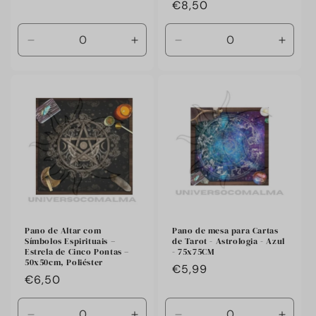
Preço
€8,50
habitual
habitual
Diminuir
Aumentar
Diminuir
Aumen
a
a
a
a
quantidade
quantidade
quantidade
quant
de
de
de
de
Default
Default
Default
Defaul
Title
Title
Title
Title
Pano de Altar com
Pano de mesa para Cartas
Símbolos Espirituais –
de Tarot - Astrologia - Azul
Estrela de Cinco Pontas –
- 75x75CM
50x50cm, Poliéster
Preço
€5,99
Preço
€6,50
habitual
habitual