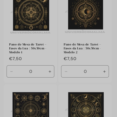
Title
Title
Title
Title
Pano de Mesa de Tarot –
Pano de Mesa de Tarot –
Fases da Lua | 50x50cm -
Fases da Lua | 50x50cm -
Modelo 1
Modelo 2
Preço
€7,50
Preço
€7,50
habitual
habitual
Diminuir
Aumentar
Diminuir
Aumen
a
a
a
a
quantidade
quantidade
quantidade
quant
de
de
de
de
Default
Default
Default
Defaul
Title
Title
Title
Title