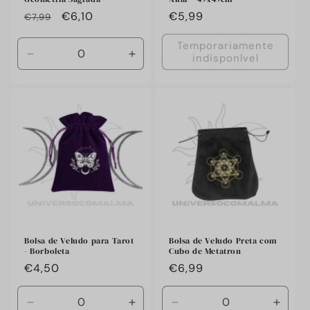
Preço
🔥
€6,10
Preço
€5,99
€7,99
habitual
Preço
habitual
Temporariamente
especial
indisponível
Diminuir
Aumentar
a
a
quantidade
quantidade
de
de
Default
Default
Title
Title
Bolsa de Veludo para Tarot
Bolsa de Veludo Preta com
- Borboleta
Cubo de Metatron
Preço
€4,50
Preço
€6,99
habitual
habitual
Diminuir
Aumentar
Diminuir
Aumen