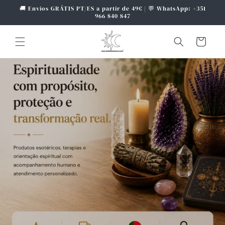
Saltar
🚚 Envios GRÁTIS PT/ES a partir de 49€ | 💬 WhatsApp: +351
para o
966 840 847
conteúdo
Carrinho