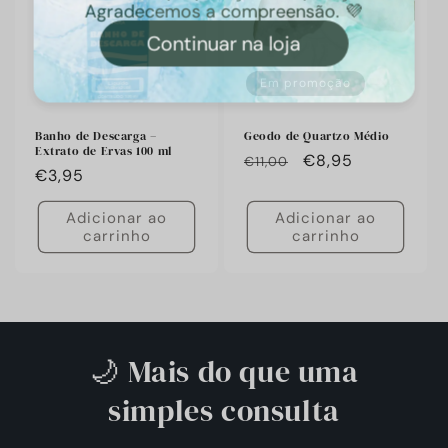
Em promoção
Banho de Descarga –
Geodo de Quartzo Médio
Extrato de Ervas 100 ml
Preço
🔥
€8,95
€11,00
Preço
€3,95
habitual
Preço
habitual
especial
Adicionar ao
Adicionar ao
carrinho
carrinho
🌙 Mais do que uma
simples consulta