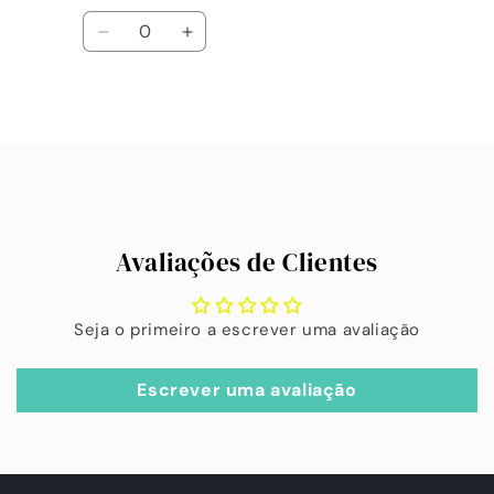
Quantidade
Diminuir
Aumentar
a
a
quantidade
quantidade
de
de
A
Default
Default
carregar...
Title
Title
Avaliações de Clientes
Seja o primeiro a escrever uma avaliação
Escrever uma avaliação