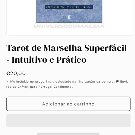
Abrir
conteúdo
Tarot de Marselha Superfácil
multimédia
1
em
- Intuitivo e Prático
modal
Preço
€20,00
habitual
✓ IVA incluído no preço
Envio
calculado na finalização da compra. 🚚 Envio
rápido 24/48h para Portugal Continental.
Adicionar ao carrinho