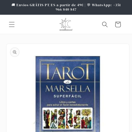
Saltar
🚚 Envios GRÁTIS PT/ES a partir de 49€ | 💬 WhatsApp: +351
para o
966 840 847
conteúdo
Carrinho
Saltar para
a
informação
do produto