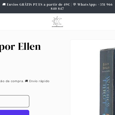
🚚 Envios GRÁTIS PT/ES a partir de 49€ | 💬 WhatsApp: +351 966
840 847
Saltar para
por Ellen
a
informação
do produto
ção da compra. 🚚 Envio rápido