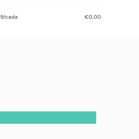
99/cada
€0,00
Preço
🔥
habitual
Preço
especial