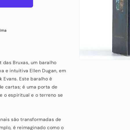
Alma
t das Bruxas, um baralho
Abrir
conteúdo
a e intuitiva Ellen Dugan, em
multimédia
1
 Evans. Este baralho é
em
modal
e cartas; é uma porta de
 o espiritual e o terreno se
onais são transformadas de
emplo, é reimaginado como o