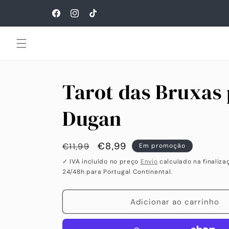
Saltar
para o
Facebook
Instagram
TikTok
conteúdo
Tarot das Bruxas 
Dugan
Preço
🔥
€8,99
€11,99
Em promoção
habitual
Preço
✓ IVA incluído no preço
Envio
calculado na finaliza
24/48h para Portugal Continental.
especial
Adicionar ao carrinho