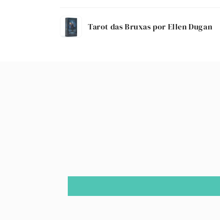
O
Tarot das Bruxas por Ellen Dugan
seu
carrinho
A
carregar...