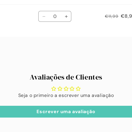
Quantidade
€8,
€11,99
Diminuir
Aumentar
a
a
quantidade
quantidade
de
de
Default
Default
Title
Title
Avaliações de Clientes
Seja o primeiro a escrever uma avaliação
Escrever uma avaliação