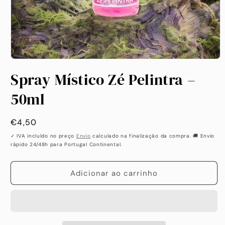
Abrir
conteúdo
Spray Místico Zé Pelintra –
multimédia
1
em
50ml
modal
Preço
€4,50
habitual
✓ IVA incluído no preço
Envio
calculado na finalização da compra. 🚚 Envio
rápido 24/48h para Portugal Continental.
Adicionar ao carrinho