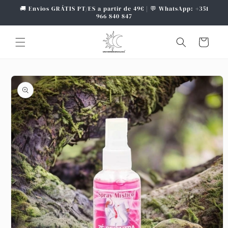
Saltar
🚚 Envios GRÁTIS PT/ES a partir de 49€ | 💬 WhatsApp: +351
para o
966 840 847
conteúdo
Carrinho
Saltar para
a
informação
do produto