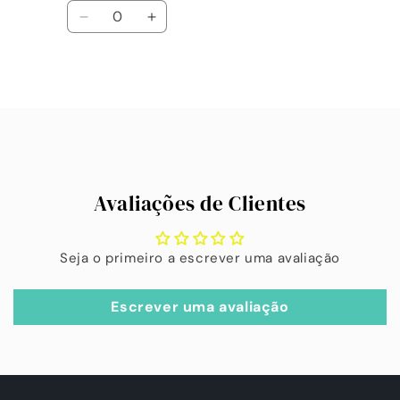
Quantidade
Diminuir
Aumentar
a
a
quantidade
quantidade
de
de
A
Default
Default
carregar...
Title
Title
Avaliações de Clientes
Seja o primeiro a escrever uma avaliação
Escrever uma avaliação