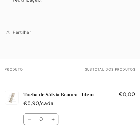
reutilização.
Partilhar
PRODUTO
SUBTOTAL DOS PRODUTOS
O
seu
carrinho
Tocha de Sálvia Branca - 14cm
€0,00
€5,90/cada
Quantidade
Diminuir
Aumentar
a
a
quantidade
quantidade