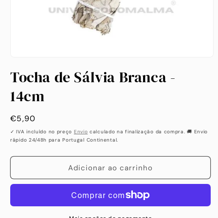
Abrir
conteúdo
Tocha de Sálvia Branca -
multimédia
1
em
14cm
modal
Preço
€5,90
habitual
✓ IVA incluído no preço
Envio
calculado na finalização da compra. 🚚 Envio
rápido 24/48h para Portugal Continental.
Adicionar ao carrinho