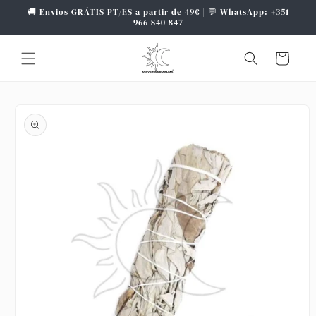
Saltar
🚚 Envios GRÁTIS PT/ES a partir de 49€ | 💬 WhatsApp: +351
para o
966 840 847
conteúdo
Carrinho
Saltar para
a
informação
do produto