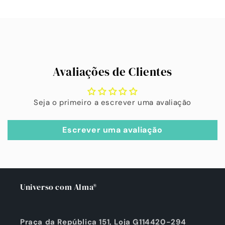
de
de
A
Default
Default
carregar...
Title
Title
Avaliações de Clientes
Seja o primeiro a escrever uma avaliação
Escrever uma avaliação
Universo com Alma®
Praça da República 151, Loja G114420-294