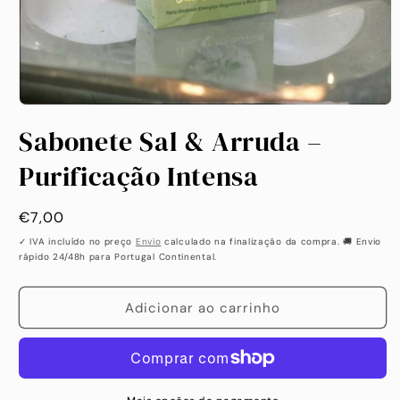
Abrir
conteúdo
Sabonete Sal & Arruda –
multimédia
1
em
Purificação Intensa
modal
Preço
€7,00
habitual
✓ IVA incluído no preço
Envio
calculado na finalização da compra. 🚚 Envio
rápido 24/48h para Portugal Continental.
Adicionar ao carrinho