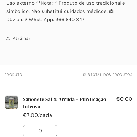
Uso externo **Nota:** Produto de uso tradicional e
simbólico. Não substitui cuidados médicos. 📩
Dúvidas? WhatsApp: 966 840 847
Partilhar
PRODUTO
SUBTOTAL DOS PRODUTOS
O
seu
carrinho
Sabonete Sal & Arruda – Purificação
€0,00
Intensa
€7,00/cada
Quantidade
Diminuir
Aumentar