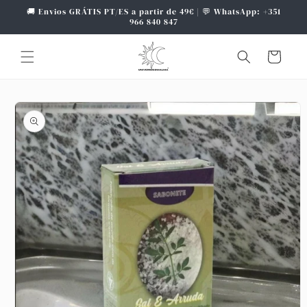
Saltar
🚚 Envios GRÁTIS PT/ES a partir de 49€ | 💬 WhatsApp: +351
para o
966 840 847
conteúdo
Carrinho
Saltar para
a
informação
do produto