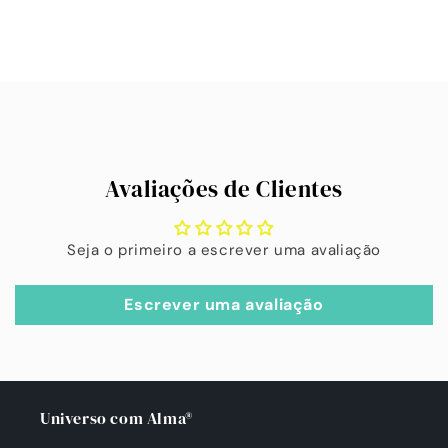
a
a
quantidade
quantidade
de
de
A
Default
Default
carregar...
Title
Title
Avaliações de Clientes
Seja o primeiro a escrever uma avaliação
Escrever uma avaliação
Universo com Alma®