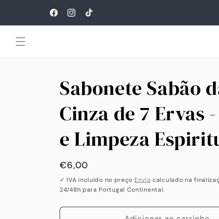
Saltar
para o
Facebook
Instagram
TikTok
conteúdo
Sabonete Sabão d
Cinza de 7 Ervas 
e Limpeza Espirit
Preço
€6,00
habitual
✓ IVA incluído no preço
Envio
calculado na finaliza
24/48h para Portugal Continental.
Adicionar ao carrinho