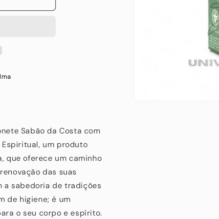
Alma
Abrir
conteúdo
multimédia
1
onete Sabão da Costa com
em
modal
Espiritual, um produto
a, que oferece um caminho
a renovação das suas
 a sabedoria de tradições
m de higiene; é um
ara o seu corpo e espírito.