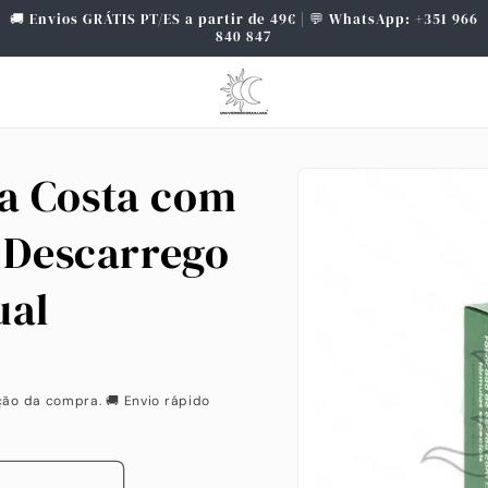
🚚 Envios GRÁTIS PT/ES a partir de 49€ | 💬 WhatsApp: +351 966
840 847
Saltar para
a Costa com
a
informação
do produto
- Descarrego
ual
ção da compra. 🚚 Envio rápido