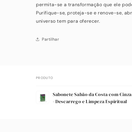
permita-se a transformação que ele pode 
Purifique-se, proteja-se e renove-se, ab
universo tem para oferecer.
Partilhar
PRODUTO
O
Sabonete Sabão da Costa com Cinza 
seu
- Descarrego e Limpeza Espiritual
carrinho
A
carregar...