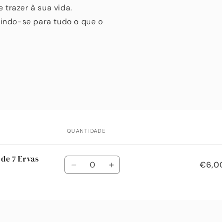
trazer à sua vida.
rindo-se para tudo o que o
QUANTIDADE
de 7 Ervas
Quantidade
€6,0
Diminuir
Aumentar
a
a
quantidade
quantidade
de
de
Default
Default
Title
Title