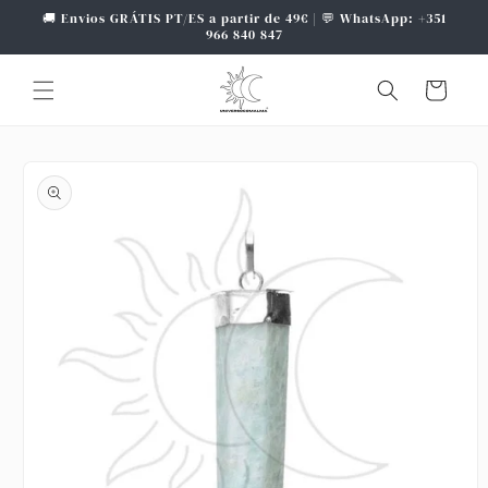
Saltar
🚚 Envios GRÁTIS PT/ES a partir de 49€ | 💬 WhatsApp: +351
para o
966 840 847
conteúdo
Carrinho
Saltar para
a
informação
do produto