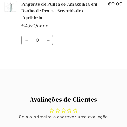
Pingente de Punta de Amazonita em
€0,00
Banho de Prata - Serenidade e
Equilíbrio
€4,50/cada
Quantidade
Diminuir
Aumentar
a
a
quantidade
quantidade
de
de
A
Default
Default
carregar...
Title
Title
Avaliações de Clientes
Seja o primeiro a escrever uma avaliação