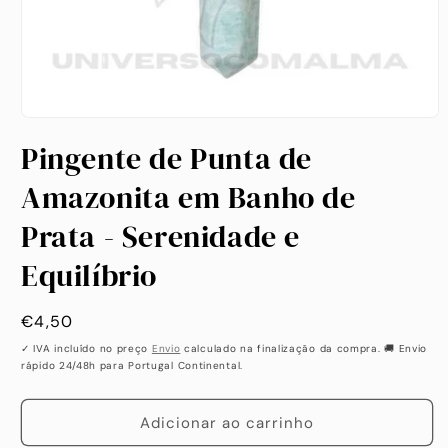
Abrir
conteúdo
Pingente de Punta de
multimédia
1
em
Amazonita em Banho de
modal
Prata - Serenidade e
Equilíbrio
Preço
€4,50
habitual
✓ IVA incluído no preço
Envio
calculado na finalização da compra. 🚚 Envio
rápido 24/48h para Portugal Continental.
Adicionar ao carrinho