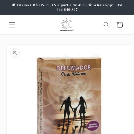
Saltar
🚚 Envios GRÁTIS PT/ES a partir de 49€ | 💬 WhatsApp: +351
para o
966 840 847
conteúdo
Carrinho
Saltar para
a
informação
do produto