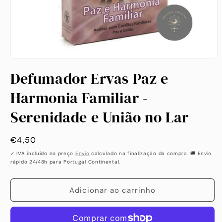
Abrir
conteúdo
Defumador Ervas Paz e
multimédia
1
em
Harmonia Familiar -
modal
Serenidade e União no Lar
Preço
€4,50
habitual
✓ IVA incluído no preço
Envio
calculado na finalização da compra. 🚚 Envio
rápido 24/48h para Portugal Continental.
Adicionar ao carrinho