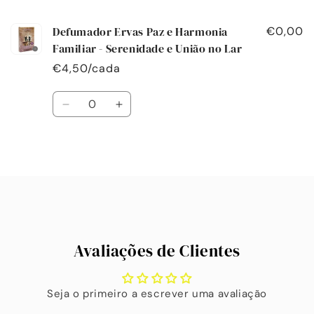
carrinho
Defumador Ervas Paz e Harmonia
€0,00
Familiar - Serenidade e União no Lar
€4,50/cada
Quantidade
Diminuir
Aumentar
a
a
quantidade
quantidade
de
de
A
Default
Default
carregar...
Title
Title
Avaliações de Clientes
Seja o primeiro a escrever uma avaliação