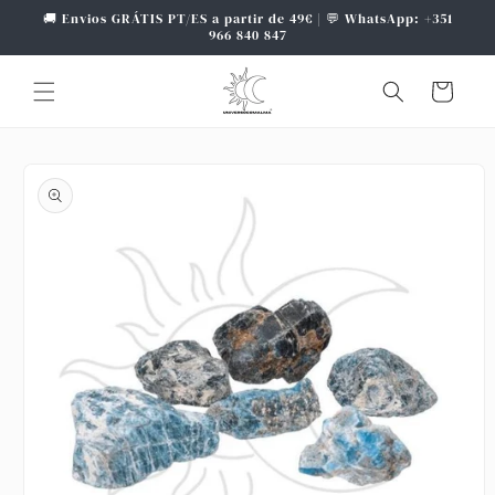
Saltar
🚚 Envios GRÁTIS PT/ES a partir de 49€ | 💬 WhatsApp: +351
para o
966 840 847
conteúdo
Carrinho
Saltar para
a
informação
do produto