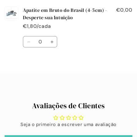
carrinho
Apatite em Bruto do Brasil (4-5cm) -
€0,00
Desperte sua Intuição
€1,80/cada
Quantidade
Diminuir
Aumentar
a
a
quantidade
quantidade
de
de
A
Default
Default
carregar...
Title
Title
Avaliações de Clientes
Seja o primeiro a escrever uma avaliação