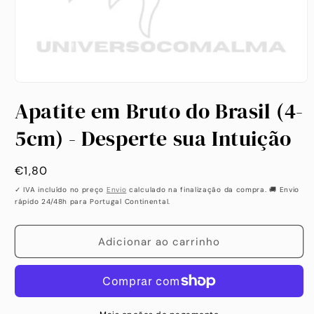
Abrir
conteúdo
Apatite em Bruto do Brasil (4-
multimédia
1
em
5cm) - Desperte sua Intuição
modal
Preço
€1,80
habitual
✓ IVA incluído no preço
Envio
calculado na finalização da compra. 🚚 Envio
rápido 24/48h para Portugal Continental.
Adicionar ao carrinho